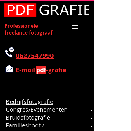
Professionele
freelance fotograaf
0627547990
E-mail
pdf
-grafie
Bedrijfsfotografie
Congres/Evenementen
Bruidsfotografie
Familieshoot /