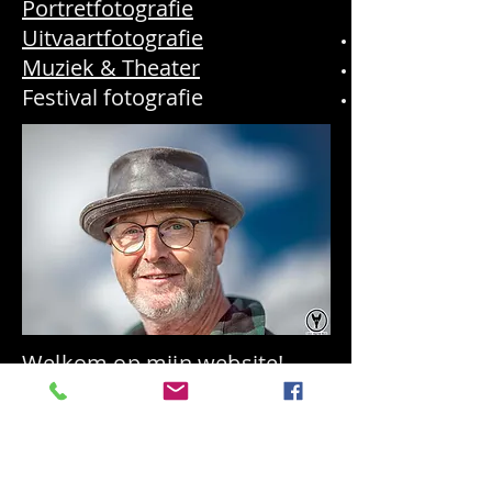
Portretfotografie
Uitvaartfotografie
Muziek & Theater
Festival fotografie
Welkom op mijn website!
Als ervaren vakfotograaf
ben ik gepassioneerd en
creëer ik authentieke
beelden. Mijn nuchtere,